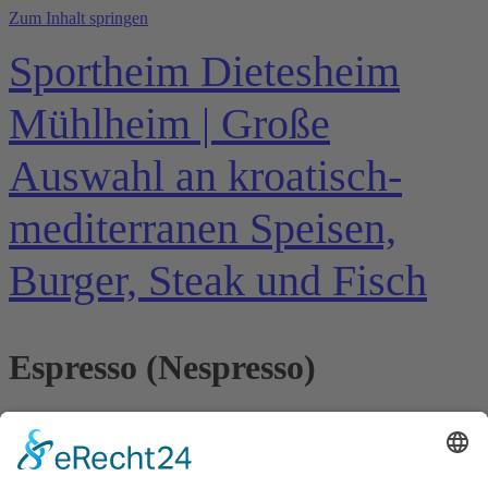
Zum Inhalt springen
Sportheim Dietesheim
Mühlheim | Große
Auswahl an kroatisch-
mediterranen Speisen,
Burger, Steak und Fisch
Espresso (Nespresso)
All rights reserved