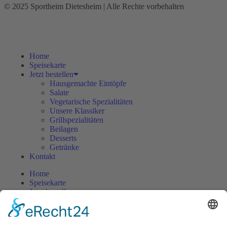
© 2025 Sportheim Dietesheim | Alle Rechte vorbehalten
Home
Speisekarte
Jetzt bestellen
Hausgemachte Eintöpfe
Salate
Vegetarische Spezialitäten
Unsere Klassiker
Grillspezialitäten
Beilagen
Desserts
Getränke
Kontakt
Home
Speisekarte
Jetzt bestellen
Hausgemachte Eintöpfe
Salate
Vegetarische Spezialitäten