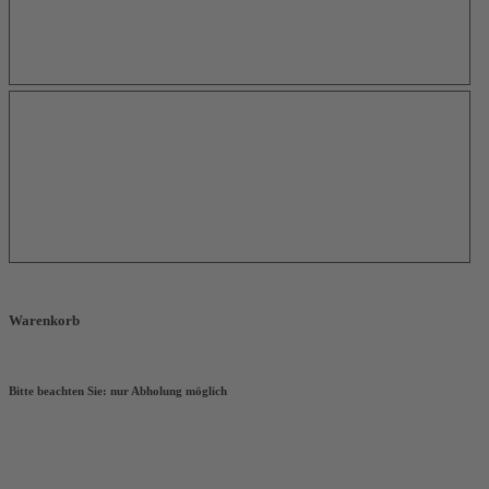
1,20
normal
€
Pommes
4,00
normal
€
Warenkorb
Geschlossen
Bitte beachten Sie: nur Abholung möglich