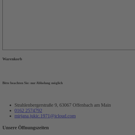
Salat Saison
12,00
normal
€
mit Schafskäse, Zwiebeln, Tomaten dazu Brot
Warenkorb
Geschlossen
Bitte beachten Sie: nur Abholung möglich
Strahlenbergerstraße 9, 63067 Offenbach am Main
0162 2574792
mirjana.jukic.1971@icloud.com
Unsere Öffnungszeiten